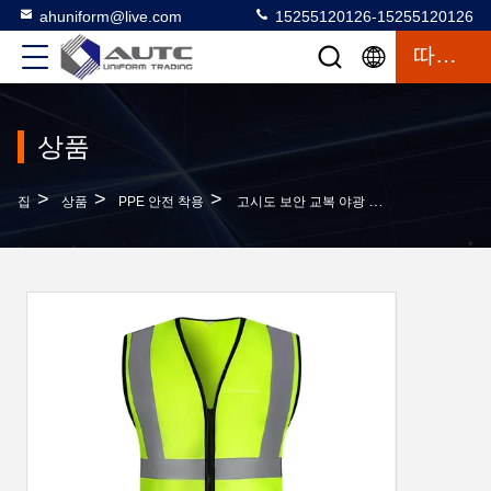
ahuniform@live.com
15255120126-15255120126
따옴표
상품
>
>
>
집
상품
PPE 안전 착용
고시도 보안 교복 야광 조끼 대량 판매 안전 조끼 도로 안전은 도로 노동자들 안전 클로티에게 입힙니다