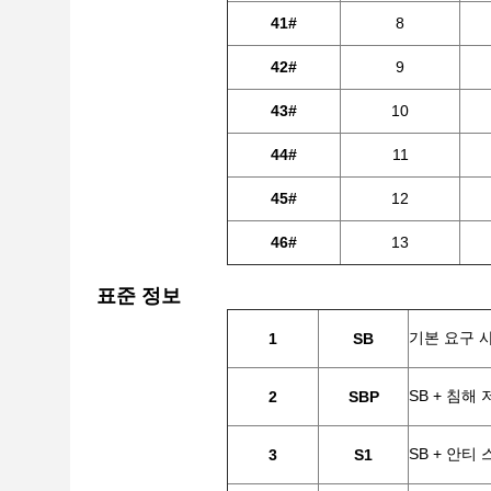
41#
8
42#
9
43#
10
44#
11
45#
12
46#
13
표준 정보
기본 요구 사
1
SB
SB + 침해
2
SBP
SB + 안티 
3
S1