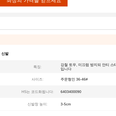
최상의 가격을 얻으세요
 신발
강철 토우, 미끄럼 방지되 안티 스
특징:
입니다
사이즈:
주문형인 36-46#
HS는 코드화됩니다:
6403400090
신발창 높이:
3-5cm