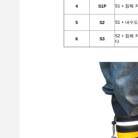
S1 + 침해
4
S1P
S1 + 내수
5
S2
S2 + 침해
6
S3
다