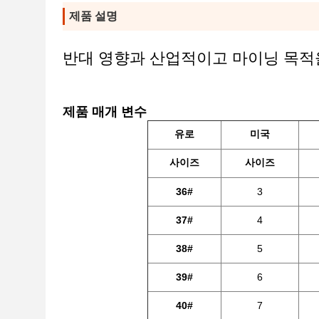
제품 설명
반대 영향과 산업적이고 마이닝 목적을
제품 매개 변수
유로
미국
사이즈
사이즈
36#
3
37#
4
38#
5
39#
6
40#
7