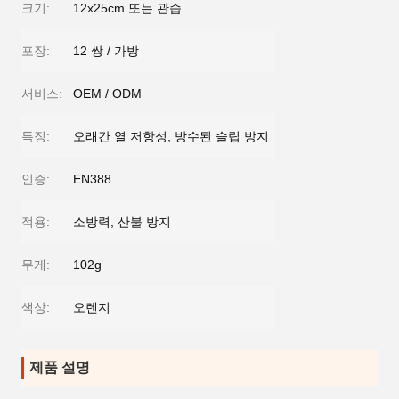
크기:
12x25cm 또는 관습
포장:
12 쌍 / 가방
서비스:
OEM / ODM
특징:
오래간 열 저항성, 방수된 슬립 방지
인증:
EN388
적용:
소방력, 산불 방지
무게:
102g
색상:
오렌지
제품 설명