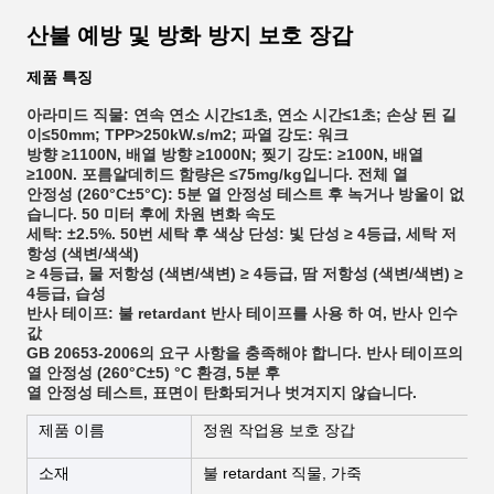
산불 예방 및 방화 방지 보호 장갑
제품 특징
아라미드 직물: 연속 연소 시간≤1초, 연소 시간≤1초; 손상 된 길
이≤50mm; TPP>250kW.s/m2; 파열 강도: 워크
방향 ≥1100N, 배열 방향 ≥1000N; 찢기 강도: ≥100N, 배열
≥100N. 포름알데히드 함량은 ≤75mg/kg입니다. 전체 열
안정성 (260°C±5°C): 5분 열 안정성 테스트 후 녹거나 방울이 없
습니다. 50 미터 후에 차원 변화 속도
세탁: ±2.5%. 50번 세탁 후 색상 단성: 빛 단성 ≥ 4등급, 세탁 저
항성 (색변/색색)
≥ 4등급, 물 저항성 (색변/색변) ≥ 4등급, 땀 저항성 (색변/색변) ≥
4등급, 습성
반사 테이프: 불 retardant 반사 테이프를 사용 하 여, 반사 인수
값
GB 20653-2006의 요구 사항을 충족해야 합니다. 반사 테이프의
열 안정성 (260°C±5) °C 환경, 5분 후
열 안정성 테스트, 표면이 탄화되거나 벗겨지지 않습니다.
제품 이름
정원 작업용 보호 장갑
소재
불 retardant 직물, 가죽