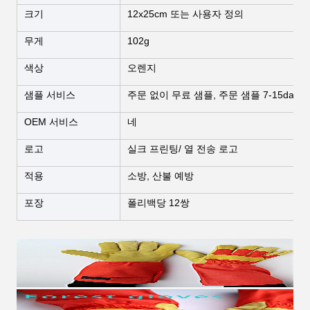
크기
12x25cm 또는 사용자 정의
무게
102g
색상
오렌지
샘플 서비스
주문 없이 무료 샘플, 주문 샘플 7-15days
OEM 서비스
네
로고
실크 프린팅/ 열 전송 로고
적용
소방, 산불 예방
포장
폴리백당 12쌍