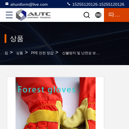
ahuniform@live.com
15255120126-15255120126
따옴표
상품
>
>
>
집
상품
PPE 안전 장갑
산불방지 및 난연성 보호장갑