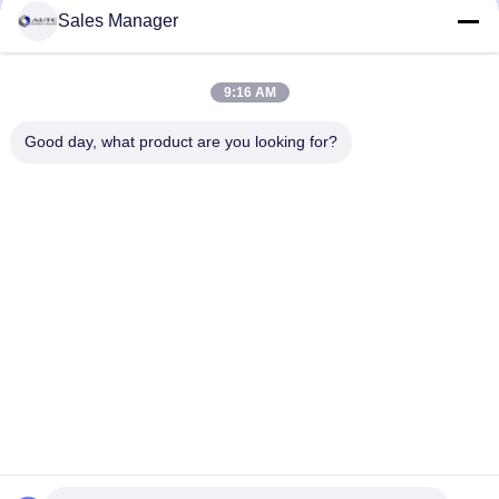
Sales Manager
가죽 운전용 PPE 건설 산
1000°C 방사선 내성 열 내
업용 안전 장갑
성 장갑 보호 장갑
최상의 가격을 얻으세요
최상의 가격을 얻으세요
9:16 AM
Good day, what product are you looking for?
ANHUI UNIFORM TRADING CO.LTD
ahuniform@live.com
15255120126-15255120126
넘버. 3, 이아오완 도로, 페이스이 경제 개발구, 헤페이 시, 안후
이 찬성. (231200), 중국