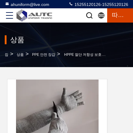
ahuniform@live.com
15255120126-15255120126
따옴표
상품
>
>
>
집
상품
PPE 안전 장갑
HPPE 절단 저항성 보호 장갑