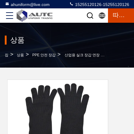
ahuniform@live.com
15255120126-15255120126
따옴표
상품
>
>
>
집
상품
PPE 안전 장갑
산업용 실크 장갑 연장 팔 보호 5 부식 방지 및 철선 보호 장갑