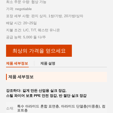
최소 주문 수량: 협상 가능
가격: negotiable
포장 세부 사항: 판지 상자, 1쌍/가방, 20가방/상자
배달 시간: 20~25일
지불 조건: L/C, T/T, 웨스턴 유니온
공급 능력: 5,000 둘 다/주
최상의 가격을 얻으세요
제품 세부정보
제품 설명
제품 세부정보
강조하다:
길게 만든 산업용 실크 장갑
,
스틸 와이어 보호 PPE 안전 장갑
,
반 절단 실크 장갑
특수 아라미드 혼합 표면층, 아라미드 단열층(이중층), 컴
소재:
포트층