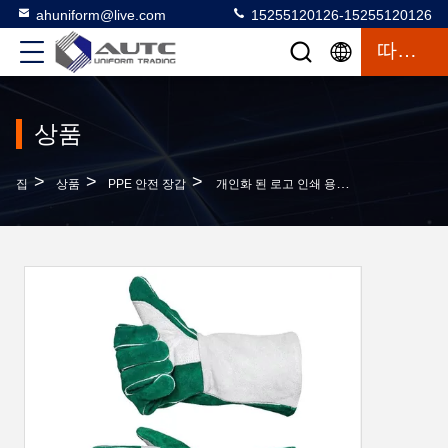
ahuniform@live.com
15255120126-15255120126
따옴표
상품
>
>
>
집
상품
PPE 안전 장갑
개인화 된 로고 인쇄 용접자 장갑 이탈리아 녹색 흰색 가죽 용접 충격 장갑 5 절단 저항 용접 장갑