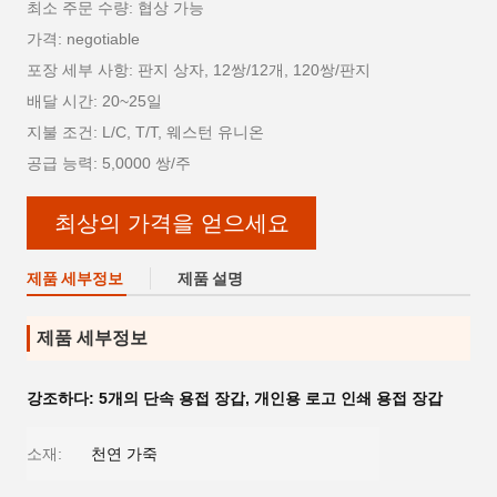
최소 주문 수량: 협상 가능
가격: negotiable
포장 세부 사항: 판지 상자, 12쌍/12개, 120쌍/판지
배달 시간: 20~25일
지불 조건: L/C, T/T, 웨스턴 유니온
공급 능력: 5,0000 쌍/주
최상의 가격을 얻으세요
제품 세부정보
제품 설명
제품 세부정보
강조하다:
5개의 단속 용접 장갑
,
개인용 로고 인쇄 용접 장갑
소재:
천연 가죽