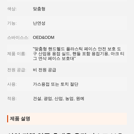
색상:
맞춤형
기능:
난연성
스바이스스:
OED&ODM
"맞춤형 핸드헬드 플라스틱 페이스 안전 보호 도
제품 이름:
구 산업용 용접 실드, 핸들 포함 용접기용, 아크 티
그 연삭 페이스 보호대"
전원 공급:
비 전원 공급
사용:
가스용접 또는 토치 절단
적용:
건설, 광업, 산업, 농업, 원예
제품 설명