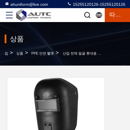
ahuniform@live.com
15255120126-15255120126
따옴표
상품
>
>
>
집
상품
PPE 안전 헬멧
산업 전체 얼굴 휴대용 용접 마스크 보호 수동 용접 마스크 보호 용접용 헬멧