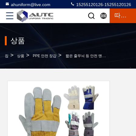
ahuniform@live.com
15255120126-15255120126
따옴표
상품
>
>
>
집
상품
PPE 안전 장갑
짧은 줄무늬 등 안전 맨치 패치 된 팜 소 곡물 가죽 용접 작업 장갑 용접자