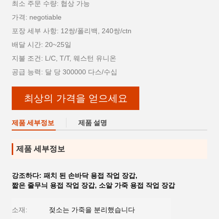
최소 주문 수량: 협상 가능
가격: negotiable
포장 세부 사항: 12쌍/폴리백, 240쌍/ctn
배달 시간: 20~25일
지불 조건: L/C, T/T, 웨스턴 유니온
공급 능력: 달 당 300000 다스/수십
최상의 가격을 얻으세요
제품 세부정보
제품 설명
제품 세부정보
강조하다:
패치 된 손바닥 용접 작업 장갑
,
짧은 줄무늬 용접 작업 장갑
,
소알 가죽 용접 작업 장갑
소재:
젖소는 가죽을 분리했습니다